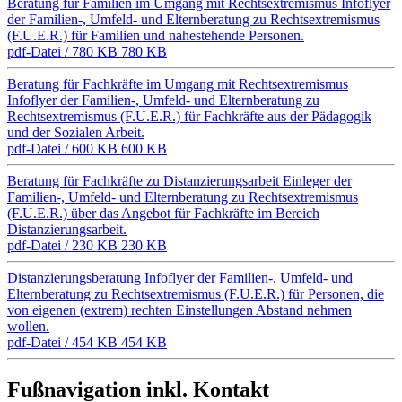
Beratung für Familien im Umgang mit Rechtsextremismus
Infoflyer
der Familien-, Umfeld- und Elternberatung zu Rechtsextremismus
(F.U.E.R.) für Familien und nahestehende Personen.
pdf-Datei / 780 KB
780 KB
Beratung für Fachkräfte im Umgang mit Rechtsextremismus
Infoflyer der Familien-, Umfeld- und Elternberatung zu
Rechtsextremismus (F.U.E.R.) für Fachkräfte aus der Pädagogik
und der Sozialen Arbeit.
pdf-Datei / 600 KB
600 KB
Beratung für Fachkräfte zu Distanzierungsarbeit
Einleger der
Familien-, Umfeld- und Elternberatung zu Rechtsextremismus
(F.U.E.R.) über das Angebot für Fachkräfte im Bereich
Distanzierungsarbeit.
pdf-Datei / 230 KB
230 KB
Distanzierungsberatung
Infoflyer der Familien-, Umfeld- und
Elternberatung zu Rechtsextremismus (F.U.E.R.) für Personen, die
von eigenen (extrem) rechten Einstellungen Abstand nehmen
wollen.
pdf-Datei / 454 KB
454 KB
Fußnavigation inkl. Kontakt